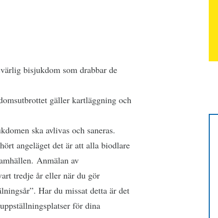
svärlig bisjukdom som drabbar de
domsutbrottet gäller kartläggning och
ukdomen ska avlivas och saneras.
hört angeläget det är att alla biodlare
isamhällen. Anmälan av
rt tredje år eller när du gör
lningsår”. Har du missat detta är det
ppställningsplatser för dina