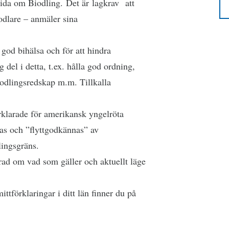
ida om Biodling. Det är lagkrav att
iodlare – anmäler sina
 god bihälsa och för att hindra
del i detta, t.ex. hålla god ordning,
biodlingsredskap m.m. Tillkalla
rklarade för amerikansk yngelröta
gas och ”flyttgodkännas” av
lingsgräns.
erad om vad som gäller och aktuellt läge
ttförklaringar i ditt län finner du på