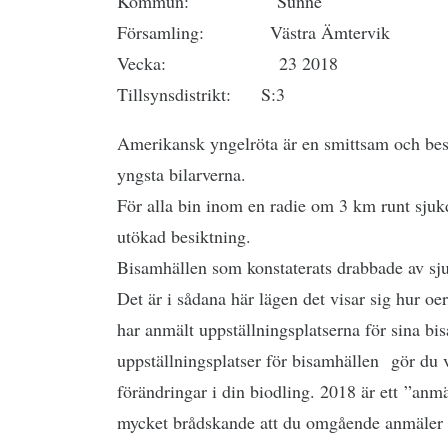
Kommun: Sunne
Församling: Västra Ämtervik
Vecka: 23 2018
Tillsynsdistrikt: S:3
Amerikansk yngelröta är en smittsam och be
yngsta bilarverna.
För alla bin inom en radie om 3 km runt sjuk
utökad besiktning.
Bisamhällen som konstaterats drabbade av sj
Det är i sådana här lägen det visar sig hur oer
har anmält uppställningsplatserna för sina b
uppställningsplatser för bisamhällen gör du va
förändringar i din biodling. 2018 är ett ”anmä
mycket brådskande att du omgående anmäler u