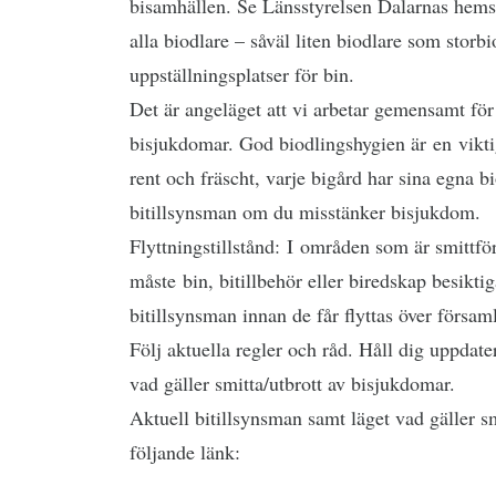
bisamhällen. Se Länsstyrelsen Dalarnas hems
alla biodlare – såväl liten biodlare som storb
uppställningsplatser för bin.
Det är angeläget att vi arbetar gemensamt för
bisjukdomar. God biodlingshygien är en viktig 
rent och fräscht, varje bigård har sina egna 
bitillsynsman om du misstänker bisjukdom.
Flyttningstillstånd: I områden som är smittfö
måste bin, bitillbehör eller biredskap besikti
bitillsynsman innan de får flyttas över försam
Följ aktuella regler och råd. Håll dig uppdat
vad gäller smitta/utbrott av bisjukdomar.
Aktuell bitillsynsman samt läget vad gäller smi
följande länk: